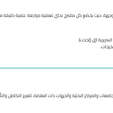
ث الموجهة، حيث يخضع كل مقترح بحثي لعملية مراجعة علمية دقيقة 
لسريرية (إن وُجدت).
خرجات.
امعات والمراكز البحثية والجهات ذات العلاقة، لتعزيز التكامل والت