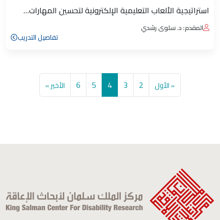
استراتيجية الألعاب التعليمية الإلكترونية لتحسين المهارات…
المقدم: د. سلوى رشدي
تفاصيل التدريب
Pagination
First page
الصفحة
الصفحة
الصفحة
Current page
الصفحة
Last page
6
5
4
3
2
« الأول
الأخير »