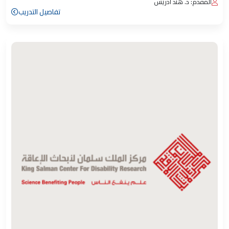
المقدم: د. هند أدريس
تفاصيل التدريب