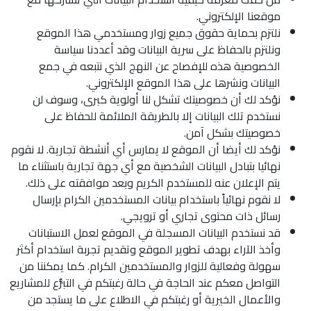
موقعنا الإلكتروني.
نلتزم بحماية حقوق جميع زوار ومستخدمي هذا الموقع
ونلتزم بالحفاظ على سرية البيانات وقد أعددنا سياسة
الخصوصية هذه للإفصاح عن النهج الذي نتبعه في جمع
البيانات ونشرها على هذا الموقع الإلكتروني.
نؤكد لك أن خصوصيتك تشكل لنا أولوية كبرى، وسوف لن
نستخدم تلك البيانات إلا بالطريقة الملائمة للحفاظ على
خصوصيتك بشكل آمن.
نؤكد لك أيضا أن الموقع لا يمارس أي أنشطة تجارية. لا نقوم
نهائيا بتبادل البيانات الشخصية مع أي جهة تجارية باستثناء ما
يتم الإعلان عنه للمستخدم الكريم وبعد موافقته على ذلك.
لا نقوم نهائياً باستخدام بيانات المستخدمين الكرام بإرسال
رسائل ذات محتوى تجاري أو ترويجي.
قد نستخدم البيانات المسجلة في الموقع لعمل الاستبانات
وأخذ الآراء بهدف تطوير الموقع وتقديم تجربة استخدام أكثر
سهولة وفعالية للزوار والمستخدمين الكرام. كما يمكننا من
التواصل معكم عند الحاجة في حالة رغبتكم في التبرُّع للمشاريع
والأعمال الخيرية أو رغبتكم في الاطلاع على ما يستجد من