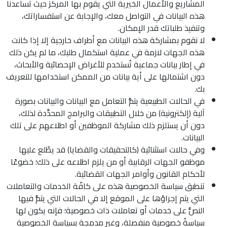
المشاريع والأعمال الخيرية التي يقوم بها المركز حيث تساعدنا
هذه البيانات في التواصل معك، والإجابة عن استفساراتك،
وتنفيذ طلباتك قدر الإمكان.
لا نقوم بمشاركة هذه البيانات مع أطراف خارجية إلا إذا كانت
هذه الجهات لازمة في عملية استكمال طلبك، ما لم يكن ذلك
في إطار بيانات جماعية تُستخدم للأغراض الإحصائية والأبحاث،
دون اشتمالها على أية بيانات من الممكن استخدامها للتعريف
بك.
في الحالات الطبيعية يتمُّ التعامل مع البيانات والبيانات بصورة
آلية (إلكترونية) من خلال التطبيقات والبرامج المحدَّدة لذلك،
دون أن يستلزم ذلك مشاركة الموظفين أو اطلاعهم على تلك
البيانات.
وفي حالات استثنائية (كالتحقيقات والقضايا) قد يطّلع عليها
موظفو الجهات الرقابية أو من يلزم اطلاعه على ذلك؛ خضوعًا
لأحكام القانون وأوامر الجهات القضائية.
تنطبق سياسة الخصوصية هذه على كافّة الخدمات والتعاملات
التي يتم إجراؤها على الموقع إلا في الحالات التي يتمُّ فيها
النصُّ على خدمات أو تعاملات ذات خصوصية؛ فإنه يكون لها
سياسةُ خصوصية منفصلة، وغير مدمجة بسياسة الخصوصية