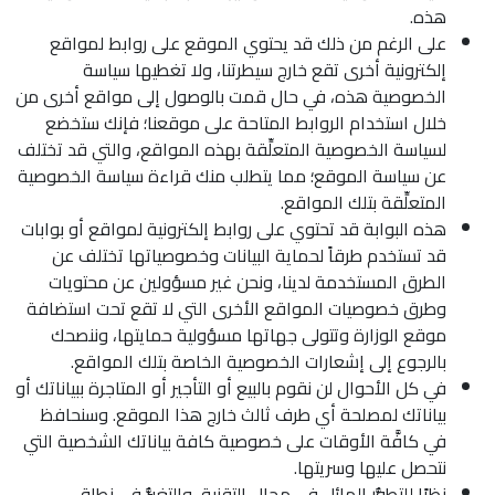
هذه.
على الرغم من ذلك قد يحتوي الموقع على روابط لمواقع
إلكترونية أخرى تقع خارج سيطرتنا، ولا تغطيها سياسة
الخصوصية هذه، في حال قمت بالوصول إلى مواقع أخرى من
خلال استخدام الروابط المتاحة على موقعنا؛ فإنك ستخضع
لسياسة الخصوصية المتعلِّقة بهذه المواقع، والتي قد تختلف
عن سياسة الموقع؛ مما يتطلب منك قراءة سياسة الخصوصية
المتعلِّقة بتلك المواقع.
هذه البوابة قد تحتوي على روابط إلكترونية لمواقع أو بوابات
قد تستخدم طرقاً لحماية البيانات وخصوصياتها تختلف عن
الطرق المستخدمة لدينا، ونحن غير مسؤولين عن محتويات
وطرق خصوصيات المواقع الأخرى التي لا تقع تحت استضافة
موقع الوزارة وتتولى جهاتها مسؤولية حمايتها، وننصحك
بالرجوع إلى إشعارات الخصوصية الخاصة بتلك المواقع.
في كل الأحوال لن نقوم بالبيع أو التأجير أو المتاجرة ببياناتك أو
بياناتك لمصلحة أي طرف ثالث خارج هذا الموقع. وسنحافظ
في كافَّة الأوقات على خصوصية كافة بياناتك الشخصية التي
نتحصل عليها وسريتها.
نظرًا للتطوُّر الهائل في مجال التقنية، والتغيُّر في نطاق