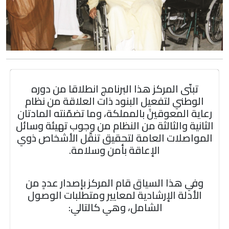
تبنّى المركز هذا البرنامج انطلاقا من دوره
الوطني لتفعيل البنود ذات العلاقة من نظام
رعاية المعوقينً بالمملكة، وما تضمّنته المادتان
الثانية والثالثة من النظام من وجوب تهيئة وسائل
المواصلات العامة لتحقيق تنقّل الأشخاص ذوي
الإعاقة بأمن وسلامة.
وفي هذا السياق قام المركز بإصدار عددٍ من
الأدلة الإرشادية لمعايير ومتطلبات الوصول
الشامل، وهي كالتالي: