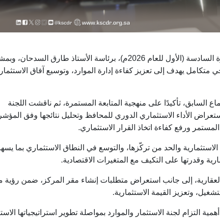
عقدت لجنة الاستثمار والموارد اجتماعها الثامن للدورة السادسة (الأول للعام 2026م)، برئاسة الأستاذ طارق السد
متكامل يهدف إلى تعزيز كفاءة إدارة الموارد، وتوسيع آفاق الاستثمار،
اع السابق، تأكيدًا على منهجية المتابعة المستمرة، ثم ناقشت اللجنة
راض الأداء الاستثماري الدوري للمحافظ وتحليل نتائجها وفق المؤش
 المستمر ورفع كفاءة اتخاذ القرار الاستثماري
.
الاستثمارية والحد من تركّزها، والتوسع في النطاق الاستثماري بما يس
رية وقدرتها على التكيف مع المتغيرات الاقتصادية
.
لعقارية، إلى جانب استعراض متطلبات إنشاء مقر المركز، ضمن رؤية م
غيل، وتعزيز القيمة الاستثمارية
.
ية التزام لجنة الاستثمار والموارد بمواصلة تطوير استراتيجياتها الاستث