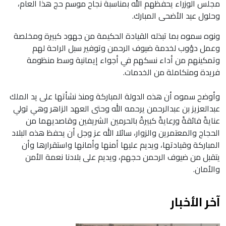
مجلس الوزراء يحفظهم الله بمناسبة نجاح موسم حج هذا العام،
وحلول عيد الأضحى المبارك.
ونوه سموه بما تبذله القيادة الحكيمة من جهود كبيرة ومخلصة
وعمل دؤوب لخدمة ضيوف الرحمن وتوفير سبل الراحة لهم
وتمكينهم من أداء نسكهم في أجواء إيمانية وسط منظومة
فريدة ومتكاملة من الخدمات.
وأوضح سموه أن هذه الدولة المباركة ومنذ نشأتها على يد الملك
عبدالعزيز بن عبدالرحمن يرحمه الله وحتى العهد الزاهر وهي تولي
عنايةً فائقةً ورعايةً كبيرةً بالحرمين الشريفين وقاصديهما من
الحجاج والمعتمرين والزوار، سائلا الله عز وجل أن يحفظ هذه البلاد
المباركة وقيادتها، ويديم عليها أمنها وأمانها واستقرارها وأن
يتقبل من ضيوف الرحمن حجهم، ويديم على بلادنا نعمة الأمن
والأمان.
آخر الأخبار