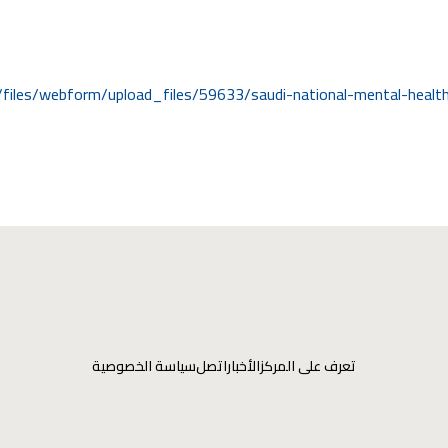
lt/files/webform/upload_files/59633/saudi-national-mental-healt
تعرف على المركز
الأخبار
اتصل
سياسة الخصوصية