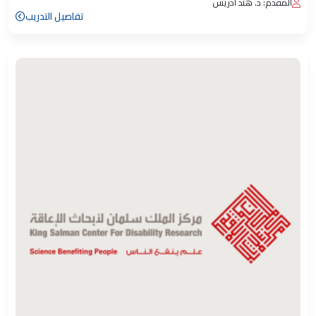
المقدم: د. هند أدريس
تفاصيل التدريب