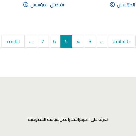
 المؤسس
تفاصيل المؤسس
Pagination
Previous page
الصفحة
الصفحة
Current page
الصفحة
الصفحة
الصفحة التا
‹ السابقة
…
3
4
5
6
7
…
التالية ›
تعرف على المركز
الأخبار
اتصل
سياسة الخصوصية