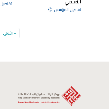
النعيمي
تفاصيل
تفاصيل المؤسس
First page
« الأولى