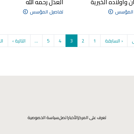
 واولاده الخيرية
العذل رحمه الله
 المؤسس
تفاصيل المؤسس
Pagination
Fir
Previous page
الصفحة
الصفحة
Current page
الصفحة
الصفحة
الصفحة التالية
ge
ى
‹ السابقة
1
2
3
4
5
…
التالية ›
ال
تعرف على المركز
الأخبار
اتصل
سياسة الخصوصية