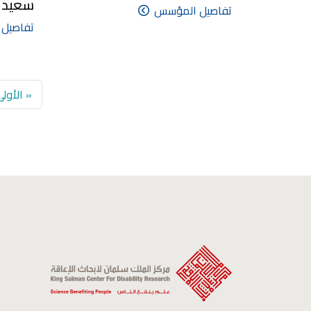
سعيدان
تفاصيل المؤسس
تفاصيل
st page
« الأول