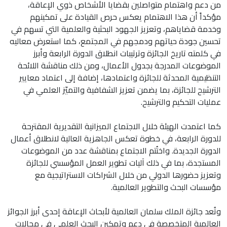
من دعم واهتمام متواصلين بقضايا الأشخاص ذوي الإعاقة،
مؤكداً أن هذا الاهتمام يعكس حرص القيادة على تمكينهم
وخدمة قضاياهم، وتعزيز الجهود البحثية والعلمية التي تسهم في
تحسين جودة حياتهم ودمجهم في المجتمع، كما استعرض معاليه
في كلمته تاريخ الجائزة وترتيبات انطلاق الدورة الرابعة وأبرز
الموضوعات المدرجة بجدول الأعمال، ومن ذلك مناقشة اللائحة
التنظيمية المحدثة للجائزة واعتمادها، إضافة إلى اعتماد معايير
الترشيح للجائزة، بما يضمن تعزيز الشفافية والتميّز العلمي في
عمليات التحكيم والترشيح.
كما اعتمدت الهيئة خلال الاجتماع الميزانية التقديرية المقترحة
للدورة الرابعة، في خطوة تعكس الجاهزية العالية لانطلاق أعمال
الدورة الجديدة. واختُتم الاجتماع بمناقشة عدد من الموضوعات
المستجدة، بما في ذلك آليات تطوير العمل المؤسسي للجائزة
وتعزيز حضورها الدولي من خلال الشراكات الاستراتيجية مع
مؤسسات البحث والتطوير العالمية.
وتُعد جائزة الملك سلمان العالمية لأبحاث الإعاقة إحدى أبرز الجوائز
العالمية المتخصصة في دعم وتمكين البحث العلمي في مجالات