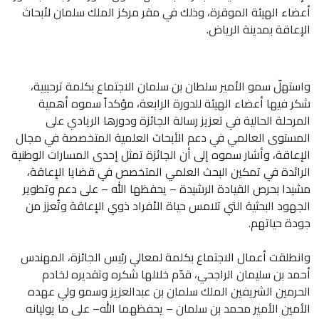
أعضاء الهيئة الموقرة، وذلك في مقر مركز الملك سلمان لأبحاث
الإعاقة بمدينة الرياض.
واستهلّ سمو الأمير سلطان بن سلمان الاجتماع بكلمة ترحيبية،
شكر فيها أعضاء الهيئة للدورة الرابعة، مؤكداً سموه أهمية
المرحلة الحالية في تعزيز رسالة الجائزة ودورها الريادي على
المستوى العالمي في دعم الأبحاث العلمية المتخصصة في مجال
الإعاقة، وأشار سموه إلى أن الجائزة تمثل إحدى المسارات الوطنية
الرائدة في تمكين البحث العلمي المتخصص في قضايا الإعاقة،
مشيدا بحرص القيادة الرشيدة – يحفظها الله – على دعم وتطوير
الجهود البحثية التي تلامس حياة الأفراد ذوي الإعاقة وتُعزز من
جودة حياتهم.
وانطلقت أعمال الاجتماع بكلمة لمعالي رئيس الجائزة، المهندس
أحمد بن سليمان الراجحي، قدّم خلالها شكره وتقديره لخادم
الحرمين الشريفين الملك سلمان بن عبدالعزيز وسمو ولي عهده
الأمين الأمير محمد بن سلمان – يحفظهما الله– على ما يوليانه